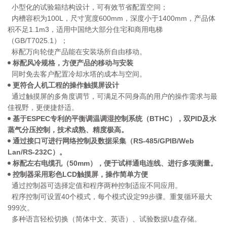
小型化的试验箱结构设计，可有效节省配置空间；
内槽容积为100L，尺寸宽度600mm，深度小于1400mm，产品体
积不足1.1m3，适用中国绝大部分住宅和商用电梯
（GB/T7025.1）；
标配万向轮使产品能在安装场所自由移动。
标配风冷规格，方便产品的移动与安装
同时免去客户配置冷却水塔的成本与空间。
更符合人机工程的操作触摸屏设计
通过触摸屏的多角度调节，可满足不同身高的用户的操作需求与最
佳视野，更便捷舒适。
基于ESPEC专利的平衡调温调湿控制系统（BTHC），双PID及水
蒸气分压控制，技术成熟、精度极高。
通过接口可进行网络控制及数据采集（RS-485/GPIB/Web
Lan/RS-232C）。
标配左右电缆孔（50mm），便于试样通电连线、进行多项测量。
控制器采用彩色LCD触摸屏，操作简单方便
通过控制器可选择定值和程序两种控制适应不同应用。
程序控制可设置40个模式，每个模式设定99步骤。重复循环最大
999次。
多种语言轻松切换（简体中文、英语）、试验数据U盘存储。