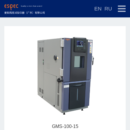
EN
RU
GMS-100-15